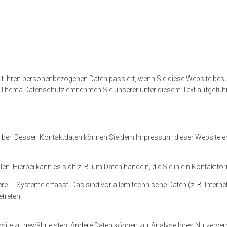
mit Ihren personenbezogenen Daten passiert, wenn Sie diese Website bes
zum Thema Datenschutz entnehmen Sie unserer unter diesem Text aufgefüh
reiber. Dessen Kontaktdaten können Sie dem Impressum dieser Website 
n. Hierbei kann es sich z. B. um Daten handeln, die Sie in ein Kontaktfo
T-Systeme erfasst. Das sind vor allem technische Daten (z. B. Internet
treten.
Website zu gewährleisten. Andere Daten können zur Analyse Ihres Nutzerv