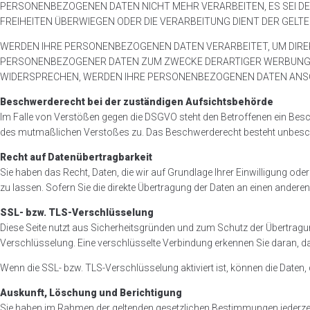
PERSONENBEZOGENEN DATEN NICHT MEHR VERARBEITEN, ES SEI DEN
FREIHEITEN ÜBERWIEGEN ODER DIE VERARBEITUNG DIENT DER GEL
WERDEN IHRE PERSONENBEZOGENEN DATEN VERARBEITET, UM DIREK
PERSONENBEZOGENER DATEN ZUM ZWECKE DERARTIGER WERBUNG EINZ
WIDERSPRECHEN, WERDEN IHRE PERSONENBEZOGENEN DATEN ANSCH
Beschwerderecht bei der zuständigen Aufsichtsbehörde
Im Falle von Verstößen gegen die DSGVO steht den Betroffenen ein Besch
des mutmaßlichen Verstoßes zu. Das Beschwerderecht besteht unbeschad
Recht auf Datenübertragbarkeit
Sie haben das Recht, Daten, die wir auf Grundlage Ihrer Einwilligung ode
zu lassen. Sofern Sie die direkte Übertragung der Daten an einen andere
SSL- bzw. TLS-Verschlüsselung
Diese Seite nutzt aus Sicherheitsgründen und zum Schutz der Übertragun
Verschlüsselung. Eine verschlüsselte Verbindung erkennen Sie daran, d
Wenn die SSL- bzw. TLS-Verschlüsselung aktiviert ist, können die Daten, 
Auskunft, Löschung und Berichtigung
Sie haben im Rahmen der geltenden gesetzlichen Bestimmungen jederzei