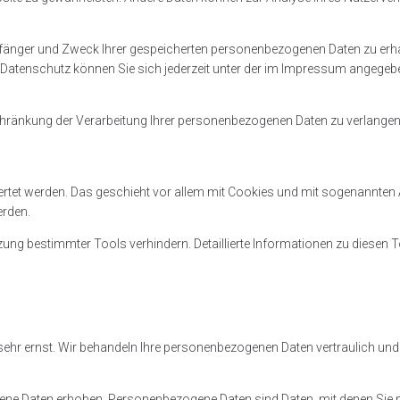
mpfänger und Zweck Ihrer gespeicherten personenbezogenen Daten zu erh
Datenschutz können Sie sich jederzeit unter der im Impressum angegeb
änkung der Verarbeitung Ihrer personenbezogenen Daten zu verlangen. 
ertet werden. Das geschieht vor allem mit Cookies und mit sogenannten 
erden.
ung bestimmter Tools verhindern. Detaillierte Informationen zu diesen To
n sehr ernst. Wir behandeln Ihre personenbezogenen Daten vertraulich u
 Daten erhoben. Personenbezogene Daten sind Daten, mit denen Sie perso