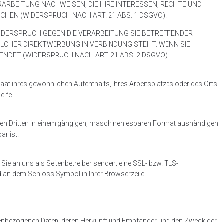
RARBEITUNG NACHWEISEN, DIE IHRE INTERESSEN, RECHTE UND
HEN (WIDERSPRUCH NACH ART. 21 ABS. 1 DSGVO).
IDERSPRUCH GEGEN DIE VERARBEITUNG SIE BETREFFENDER
OLCHER DIREKTWERBUNG IN VERBINDUNG STEHT. WENN SIE
ET (WIDERSPRUCH NACH ART. 21 ABS. 2 DSGVO).
at ihres gewöhnlichen Aufenthalts, ihres Arbeitsplatzes oder des Orts
elfe.
 einen Dritten in einem gängigen, maschinenlesbaren Format aushändigen
ar ist.
 Sie an uns als Seitenbetreiber senden, eine SSL- bzw. TLS-
nd an dem Schloss-Symbol in Ihrer Browserzeile.
onenbezogenen Daten, deren Herkunft und Empfänger und den Zweck der