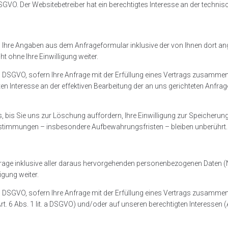
 DSGVO. Der Websitebetreiber hat ein berechtigtes Interesse an der techni
hre Angaben aus dem Anfrageformular inklusive der von Ihnen dort ang
t ohne Ihre Einwilligung weiter.
it. b DSGVO, sofern Ihre Anfrage mit der Erfüllung eines Vertrags zusam
ten Interesse an der effektiven Bearbeitung der an uns gerichteten Anfragen (
bis Sie uns zur Löschung auffordern, Ihre Einwilligung zur Speicherung w
stimmungen – insbesondere Aufbewahrungsfristen – bleiben unberührt.
 Anfrage inklusive aller daraus hervorgehenden personenbezogenen Daten
igung weiter.
it. b DSGVO, sofern Ihre Anfrage mit der Erfüllung eines Vertrags zusam
g (Art. 6 Abs. 1 lit. a DSGVO) und/oder auf unseren berechtigten Interessen (