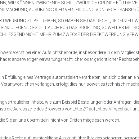
N, WIR KÖNNEN ZWINGENDE SCHUTZWÜRDIGE GRÜNDE FÜR DIE VE
TENDMACHUNG, AUSÜBUNG ODER VERTEIDIGUNG VON RECHTSANSPRÜC
TWERBUNG ZU BETREIBEN, SO HABEN SIE DAS RECHT, JEDERZEIT W
ULEGEN; DIES GILT AUCH FÜR DAS PROFILING, SOWEIT ES MIT S
LIESSEND NICHT MEHR ZUM ZWECKE DER DIREKTWERBUNG VERWEND
werderecht bei einer Aufsichtsbehörde, insbesondere in dem Mitgliedsta
et anderweitiger verwaltungsrechtlicher oder gerichtlicher Rechtsbeh
r in Erfüllung eines Vertrags automatisiert verarbeiten, an sich oder an
n Verantwortlichen verlangen, erfolgt dies nur, soweit es technisch machb
g vertraulicher Inhalte, wie zum Beispiel Bestellungen oder Anfragen, die
ass die Adresszeile des Browsers von „http://“ auf „https://“ wechselt u
die Sie an uns übermitteln, nicht von Dritten mitgelesen werden.
t das Recht auf unentgeltliche Auskunft über Ihre gespeicherten pers