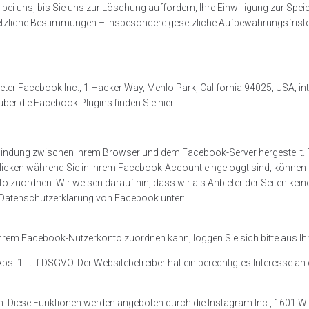
ei uns, bis Sie uns zur Löschung auffordern, Ihre Einwilligung zur Speic
tzliche Bestimmungen – insbesondere gesetzliche Aufbewahrungsfristen 
eter Facebook Inc., 1 Hacker Way, Menlo Park, California 94025, USA, i
 über die Facebook Plugins finden Sie hier:
rbindung zwischen Ihrem Browser und dem Facebook-Server hergestellt. Fa
cken während Sie in Ihrem Facebook-Account eingeloggt sind, können Si
uordnen. Wir weisen darauf hin, dass wir als Anbieter der Seiten keine
r Datenschutzerklärung von Facebook unter:
hrem Facebook-Nutzerkonto zuordnen kann, loggen Sie sich bitte aus 
. 1 lit. f DSGVO. Der Websitebetreiber hat ein berechtigtes Interesse an
. Diese Funktionen werden angeboten durch die Instagram Inc., 1601 Wil