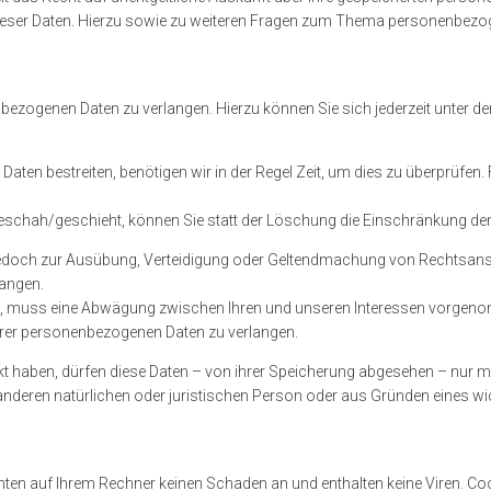
dieser Daten. Hierzu sowie zu weiteren Fragen zum Thema personenbezog
enbezogenen Daten zu verlangen. Hierzu können Sie sich jederzeit unt
ten bestreiten, benötigen wir in der Regel Zeit, um dies zu überprüfen.
chah/geschieht, können Sie statt der Löschung die Einschränkung der
jedoch zur Ausübung, Verteidigung oder Geltendmachung von Rechtsanspr
langen.
n, muss eine Abwägung zwischen Ihren und unseren Interessen vorgeno
Ihrer personenbezogenen Daten zu verlangen.
 haben, dürfen diese Daten – von ihrer Speicherung abgesehen – nur mi
deren natürlichen oder juristischen Person oder aus Gründen eines wic
hten auf Ihrem Rechner keinen Schaden an und enthalten keine Viren. Coo