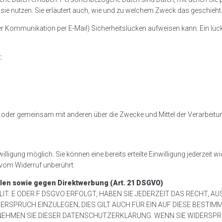
r sie nutzen. Sie erläutert auch, wie und zu welchem Zweck das geschieht
der Kommunikation per E-Mail) Sicherheitslücken aufweisen kann. Ein lüc
:
allein oder gemeinsam mit anderen über die Zwecke und Mittel der Verarbe
ligung möglich. Sie können eine bereits erteilte Einwilligung jederzeit w
 vom Widerruf unberührt.
len sowie gegen Direktwerbung (Art. 21 DSGVO)
IT. E ODER F DSGVO ERFOLGT, HABEN SIE JEDERZEIT DAS RECHT, AU
PRUCH EINZULEGEN; DIES GILT AUCH FÜR EIN AUF DIESE BESTIMM
EHMEN SIE DIESER DATENSCHUTZERKLÄRUNG. WENN SIE WIDERSPR